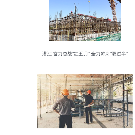
潜江 奋力奋战“红五月” 全力冲刺“双过半”