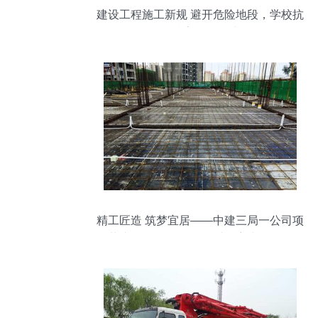
建设工程施工新规 避开危险地段，学校抗
震标准高于一般建筑
精工匠造 筑梦宜居——中建三局一公司项
目荣膺2019詹天佑奖优秀住宅小区金奖纪
实