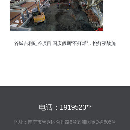
谷城吉利硅谷项目 国庆假期“不打烊”，挑灯夜战施
工忙
电话：1919523**
地址：南宁市青秀区合作路6号五洲国际D栋605号